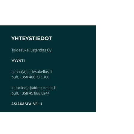
YHTEYSTIEDOT
Taidesukellustehdas Oy
MYY
N
TI
hanna[a]taidesukellus.fi
puh.
+358 400 323 166
katariina[a]taidesukellus.fi
puh.
+358 45 888 6244
ASIAKASPALVELU
info[a]taidesukellus.fi
Ateljee Kamppi: Perhonkatu 3, Helsinki
Ateljee Töölö: Mannerheimintie 43 A,