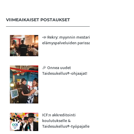
VIIMEAIKAISET POSTAUKSET
📣 Rekry: myynnin mestari
elämyspalveluiden parissa
🎉 Onnea uudet
Taidesukellus®-ohjaajat!
ICF:n akkreditointi
koulutukselle &
Taidesukellus®-työpajalle!