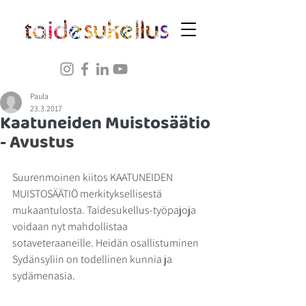
Paula
23.3.2017
Kaatuneiden Muistosäätio
- Avustus
Suurenmoinen kiitos KAATUNEIDEN 
MUISTOSÄÄTIÖ merkityksellisestä 
mukaantulosta. Taidesukellus-työpajoja 
voidaan nyt mahdollistaa 
sotaveteraaneille. Heidän osallistuminen 
Sydänsyliin on todellinen kunnia ja 
sydämenasia. 