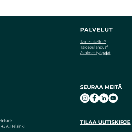
PALVELUT
Taidesukellus®
Taidepulahdus®
Avoimet työpajat
SEURAA MEITÄ
Helsinki
TILAA UUTISKIRJE
43 A, Helsinki