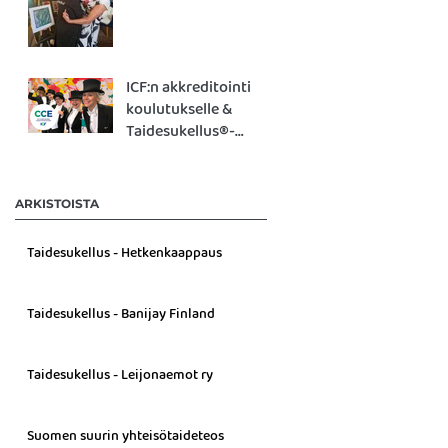
ICF:n akkreditointi
koulutukselle &
Taidesukellus®-
työpajalle!
ARKISTOISTA
Taidesukellus - Hetkenkaappaus
Taidesukellus - Banijay Finland
Taidesukellus - Leijonaemot ry
Suomen suurin yhteisötaideteos