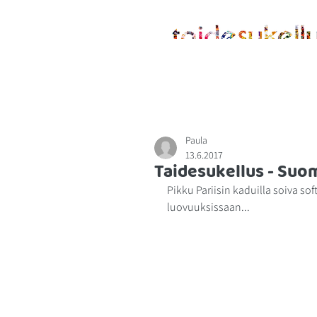
ETUSIVU
MENETELMÄSTÄ
Paula
13.6.2017
Taidesukellus - Suom
Pikku Pariisin kaduilla soiva sof
luovuuksissaan...