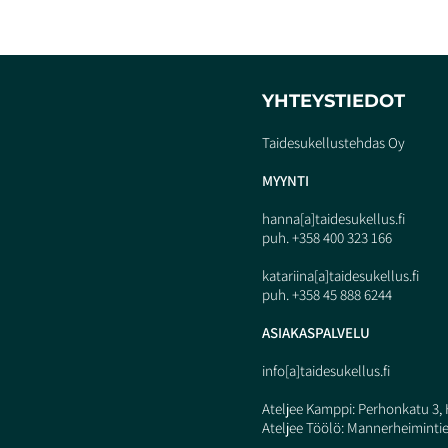
YHTEYSTIEDOT
Taidesukellustehdas Oy
MYY
N
TI
hanna[a]taidesukellus.fi
puh. +358 400 323 166
katariina[a]taidesukellus.fi
puh. +358 45 888 6244
ASIAKASPALVELU
info[a]taidesukellus.fi
Ateljee Kamppi: Perhonkatu 3, 
Ateljee Töölö: Mannerheimintie 