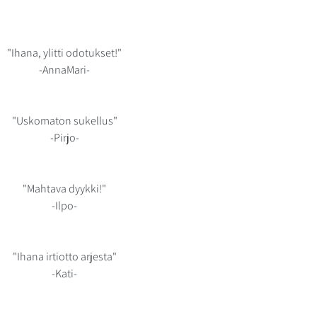
"Ihana, ylitti odotukset!"
-AnnaMari-
"Uskomaton sukellus"
-Pirjo-
"Mahtava dyykki!"
-Ilpo-
"Ihana irtiotto arjesta"
-Kati-