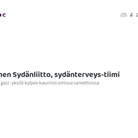
PALVELUT
KOULUTUKSET
GALLERIA
BLOGI
en Sydänliitto, sydänterveys-tiimi
t jazz -yksilö kylpee kauniisti omissa samettisissa 