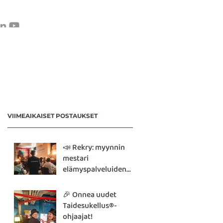
VERKKOKAUPPA
OTA YHTEYTTÄ
VIIMEAIKAISET POSTAUKSET
📣 Rekry: myynnin
mestari
elämyspalveluiden
parissa
🎉 Onnea uudet
Taidesukellus®-
ohjaajat!