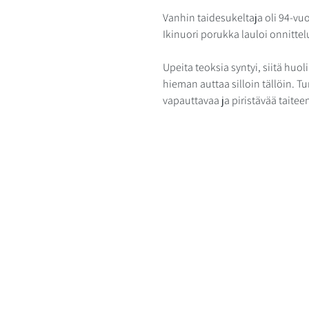
Vanhin taidesukeltaja oli 94-vuotia
Ikinuori porukka lauloi onnittelul
Upeita teoksia syntyi, siitä huol
hieman auttaa silloin tällöin. T
vapauttavaa ja piristävää taite