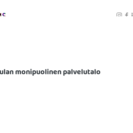
PALVELUT
KOULUTUKSET
GALLERIA
BLOGI
tulan monipuolinen palvelutalo