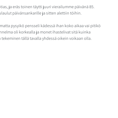
s, ja eräs toinen täytti juuri vierailumme päivänä 85. 
aulut päivänsankarille ja sitten alettiin töihin.
imatta pysyikö pensseli kädessä ihan koko aikaa vai pitikö 
unnelma oli korkealla ja monet ihastelivat sitä kuinka 
en tekeminen tällä tavalla yhdessä oikein voikaan olla.