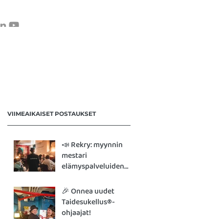
VERKKOKAUPPA
OTA YHTEYTTÄ
VIIMEAIKAISET POSTAUKSET
📣 Rekry: myynnin
mestari
elämyspalveluiden
parissa
🎉 Onnea uudet
Taidesukellus®-
ohjaajat!