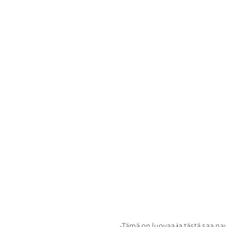
-Tämä on luovaa ja tästä saa n