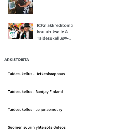
ICF:n akkreditointi
koulutukselle &
Taidesukellus®-
työpajalle!
ARKISTOISTA
Taidesukellus - Hetkenkaappaus
Taidesukellus - Banijay Finland
Taidesukellus - Leijonaemot ry
Suomen suurin yhteisötaideteos