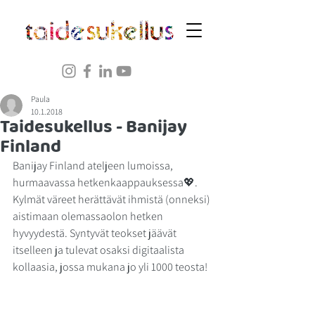
Paula
10.1.2018
Taidesukellus - Banijay
Finland
Banijay Finland ateljeen lumoissa, 
hurmaavassa hetkenkaappauksessa💖. 
Kylmät väreet herättävät ihmistä (onneksi) 
aistimaan olemassaolon hetken 
hyvyydestä. Syntyvät teokset jäävät 
itselleen ja tulevat osaksi digitaalista 
kollaasia, jossa mukana jo yli 1000 teosta!