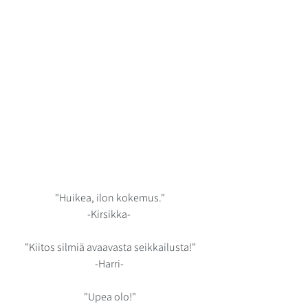
ARKISTOISTA
"Huikea, ilon kokemus."
-Kirsikka- 
"Kiitos silmiä avaavasta seikkailusta!"
-Harri- 
"Upea olo!"