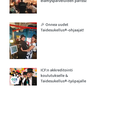
elämyspalveluiden parissa
🎉 Onnea uudet
Taidesukellus®-ohjaajat!
ICF:n akkreditointi
koulutukselle &
Taidesukellus®-työpajalle!
YHTEYSTIEDOT