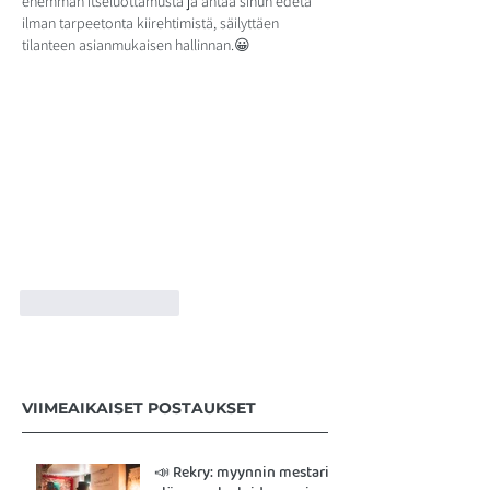
enemmän itseluottamusta ja antaa sinun edetä 
ilman tarpeetonta kiirehtimistä, säilyttäen 
tilanteen asianmukaisen hallinnan.😀
Tykkää
vastaus
VIIMEAIKAISET POSTAUKSET
📣 Rekry: myynnin mestari