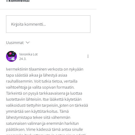
1 kommentti
Kirjoita kommentti...
Uusimmat
Veronika Lot
24.3.
Ivermektiinin tilaaminen verkosta on nykyään 
tapa säästää aikaa ja lähestyä asiaa 
rauhallisemmin. Voit tutkia tietoa, vertailla 
vaihtoehtoja ja valita sopivan formaatin. 
Tärkeintä on pysyä tarkkaavaisena ja luottaa 
luotettaviin lähteisiin. Itse lääkettä käytetään 
valikoidusti tiettyihin tarpeisiin, joten on tärkeää 
ymmärtää sen käyttötarkoitus. Tämä 
lähestymistapa tekee siitä vähemmän 
satunnaisen valinnan ja enemmän harkitun 
päätöksen. Viime kädessä tämä antaa sinulle 