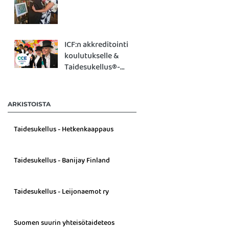
ICF:n akkreditointi
koulutukselle &
Taidesukellus®-
työpajalle!
ARKISTOISTA
Taidesukellus - Hetkenkaappaus
Taidesukellus - Banijay Finland
Taidesukellus - Leijonaemot ry
Suomen suurin yhteisötaideteos