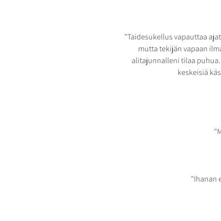
"Taidesukellus vapauttaa ajat
mutta tekijän vapaan ilm
alitajunnalleni tilaa puhua.
keskeisiä käsi
"M
"Ihanan 