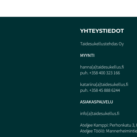
YHTEYSTIEDOT
Taidesukellustehdas Oy
MYY
N
TI
hanna[a]taidesukellus.fi
puh. +358 400 323 166
katariina[a]taidesukellus.fi
puh. +358 45 888 6244
ASIAKASPALVELU
info[a]taidesukellus.fi
Ateljee Kamppi: Perhonkatu 3, 
Ateljee Töölö: Mannerheimintie 