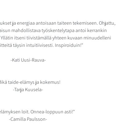
ukset ja energiaa antoisaan taiteen tekemiseen. Ohjattu, 
aisun mahdollistava työskentelytapa antoi kerrankin 
 Yllätin itseni tiivistämällä yhteen kuvaan minuudelleni 
tteitä täysin intuitiivisesti. Inspiroiduin!"
-Kati Uusi-Rauva-
ikä taide-elämys ja kokemus!
-Tarja Kuusela-
elämyksen loit. Onnea-loppuun asti!"
-Camilla Paulsson-