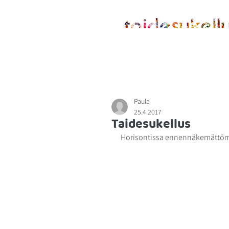
ETUSIVU
MENETELMÄSTÄ
Paula
25.4.2017
Taidesukellus
Horisontissa ennennäkemättömiä