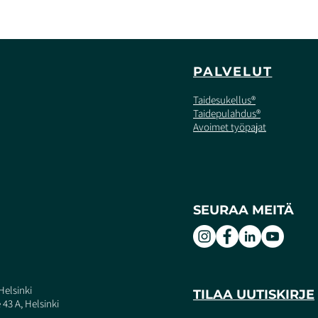
PALVELUT
Taidesukellus®
Taidepulahdus®
Avoimet työpajat
SEURAA MEITÄ
Helsinki
TILAA UUTISKIRJE
43 A, Helsinki