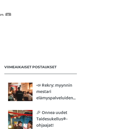
VERKKOKAUPPA
OTA YHTEYTTÄ
VIIMEAIKAISET POSTAUKSET
📣 Rekry: myynnin
mestari
elämyspalveluiden
parissa
🎉 Onnea uudet
Taidesukellus®-
ohjaajat!