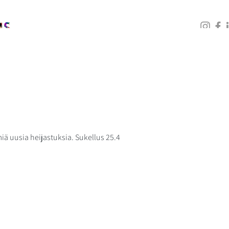
PALVELUT
KOULUTUKSET
GALLERIA
BLOGI
 uusia heijastuksia. Sukellus 25.4 