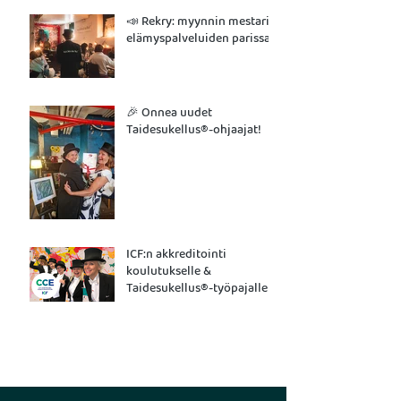
📣 Rekry: myynnin mestari
elämyspalveluiden parissa
🎉 Onnea uudet
Taidesukellus®-ohjaajat!
ICF:n akkreditointi
koulutukselle &
Taidesukellus®-työpajalle!