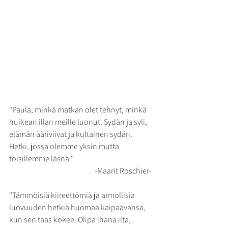
"Paula, minkä matkan olet tehnyt, minkä 
huikean illan meille luonut. Sydän ja syli, 
ARKISTOISTA
elämän ääriviivat ja kultainen sydän. 
Hetki, jossa olemme yksin mutta 
toisillemme läsnä." 
                                                        -Maarit Roschier-
"Tämmöisiä kiireettömiä ja armollisia 
luovuuden hetkiä huomaa kaipaavansa, 
kun sen taas kokee. Olipa ihana ilta, 