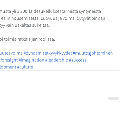
sta yli 3 200 Taidesukelluksesta, niistä syntyneistä 
en esiin nousemisesta. Luovuus ja voima löytyvät pinnan 
tyy vain uskaltaa sukeltaa. 
i toimia ratkaisijan roolissa.
uutosvoima
#dynaamisetkyvykkyydet
#muutosjohtaminen
cforesight
#imagination
#leadership
#success
elopment
#culture