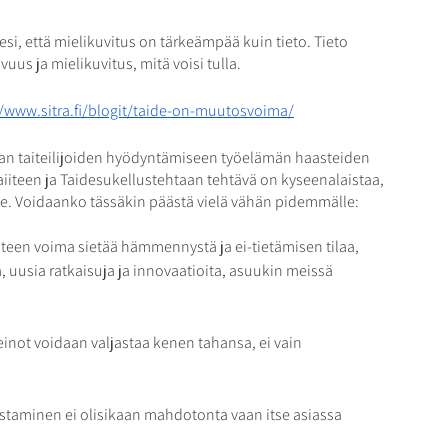
esi, että mielikuvitus on tärkeämpää kuin tieto. Tieto 
vuus ja mielikuvitus, mitä voisi tulla. 
//www.sitra.fi/blogit/taide-on-muutosvoima/
aan taiteilijoiden hyödyntämiseen työelämän haasteiden 
aiiteen ja Taidesukellustehtaan tehtävä on kyseenalaistaa, 
le. Voidaanko tässäkin päästä vielä vähän pidemmälle:
aiteen voima sietää hämmennystä ja ei-tietämisen tilaa, 
 uusia ratkaisuja ja innovaatioita, asuukin meissä 
einot voidaan valjastaa kenen tahansa, ei vain 
staminen ei olisikaan mahdotonta vaan itse asiassa 