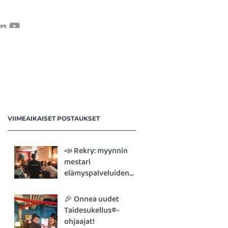
VERKKOKAUPPA
OTA YHTEYTTÄ
VIIMEAIKAISET POSTAUKSET
📣 Rekry: myynnin
mestari
elämyspalveluiden
parissa
🎉 Onnea uudet
Taidesukellus®-
ohjaajat!