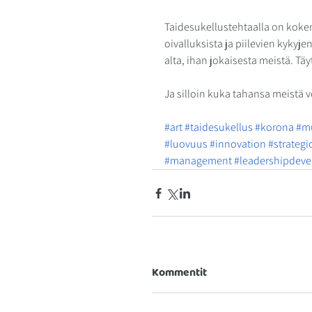
Taidesukellustehtaalla on kokemu
oivalluksista ja piilevien kykyj
alta, ihan jokaisesta meistä. Täy
Ja silloin kuka tahansa meistä vo
#art
#taidesukellus
#korona
#m
#luovuus
#innovation
#strategi
#management
#leadershipdev
Kommentit