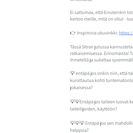
Ei sattumaa, että Einsteinkin tot
kertoo meille, mitä on ollut - luo
👉 Inspiroiva ukuvinkki: 
https:
Tässä Sitran jutussa kannustet
ratkaisemisessa. Erinomaista! T
ihmetellä ja sukeltaa syvemmäl
💡 entäpä jos onkin niin, että t
kurottautua kohti tuntematonta,
jokaisessa?
💡💡Entäpä jos taiteen luovat k
taiteilijoiden, käyttöön? 
💡💡💡 Entäpä jos sen mahdolli
helppoa? 