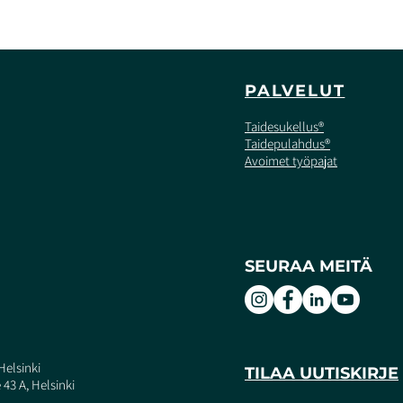
PALVELUT
Taidesukellus®
Taidepulahdus®
Avoimet työpajat
SEURAA MEITÄ
Helsinki
TILAA UUTISKIRJE
43 A, Helsinki