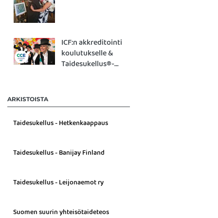
ICF:n akkreditointi
koulutukselle &
Taidesukellus®-
työpajalle!
ARKISTOISTA
Taidesukellus - Hetkenkaappaus
Taidesukellus - Banijay Finland
Taidesukellus - Leijonaemot ry
Suomen suurin yhteisötaideteos