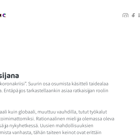
PALVELUT
KOULUTUKSET
GALLERIA
BLOGI
sijana
koronakriisi”. Suurin osa osumista käsitteli taidealaa 
a. Entäpä jos tarkastellaankin asiaa ratkaisijan roolin 
ali kuin globaali, muuttuu vauhdilla, tutut työkalut 
a toimimattomiksi. Rationaalinen mieli ja olemassa oleva 
ssä ja nykyhetkessä. Uusien mahdollisuuksien 
mista vanhasta, tähän taiteen keinot ovat erittäin 