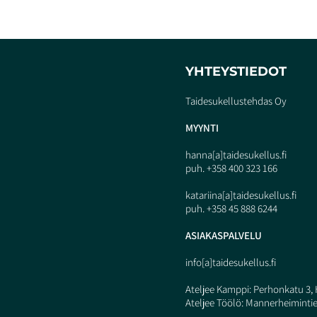
YHTEYSTIEDOT
Taidesukellustehdas Oy
MYY
N
TI
hanna[a]taidesukellus.fi
puh. +358 400 323 166
katariina[a]taidesukellus.fi
puh. +358 45 888 6244
ASIAKASPALVELU
info[a]taidesukellus.fi
Ateljee Kamppi: Perhonkatu 3, 
Ateljee Töölö: Mannerheimintie 