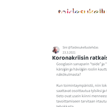
ETUSIVU
MENETELMÄSTÄ
Sini @Taidesukellustehdas
23.3.2021
Koronakriisin ratkai
Googlasin sanaparin “taide” ja “
kärsijän ja häviäjän roolin kautt
näkökulmasta? 
Kun toimintaympäristö, niin loka
saattavat osoittautua tylsiksi j
tieto ovat usein kiinni mennee
tavoittamiseen tarvitaan irtautu
tehokkaita. 