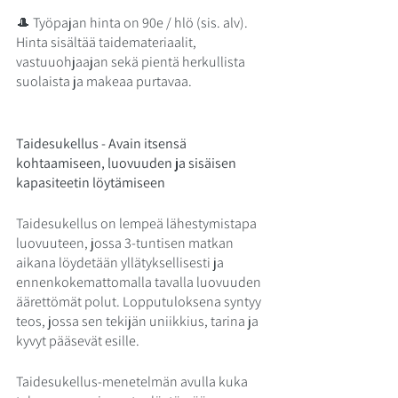
🎩 Työpajan hinta on 90e / hlö (sis. alv). 
Hinta sisältää taidemateriaalit, 
vastuuohjaajan sekä pientä herkullista 
suolaista ja makeaa purtavaa.
Taidesukellus - Avain itsensä 
kohtaamiseen, luovuuden ja sisäisen 
kapasiteetin löytämiseen
Taidesukellus on lempeä lähestymistapa 
luovuuteen, jossa 3-tuntisen matkan 
aikana löydetään yllätyksellisesti ja 
ennenkokemattomalla tavalla luovuuden 
äärettömät polut. Lopputuloksena syntyy 
teos, jossa sen tekijän uniikkius, tarina ja 
kyvyt pääsevät esille. 
Taidesukellus-menetelmän avulla kuka 