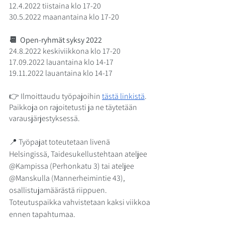
12.4.2022 tiistaina klo 17-20
30.5.2022 maanantaina klo 17-20
📆  
Open-ryhmät syksy 2022
24.8.2022 keskiviikkona klo 17-20
17.09.2022 lauantaina klo 14-17
19.11.2022 lauantaina klo 14-17 
👉 Ilmoittaudu työpajoihin 
tästä linkistä
. 
Paikkoja on rajoitetusti ja ne täytetään 
varausjärjestyksessä.
📍 Työpajat toteutetaan livenä 
Helsingissä, Taidesukellustehtaan ateljee 
@Kampissa (Perhonkatu 3) tai ateljee 
@Manskulla (Mannerheimintie 43), 
osallistujamäärästä riippuen. 
Toteutuspaikka vahvistetaan kaksi viikkoa 
ennen tapahtumaa. 