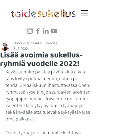
Noora @Taidesukellustehdas
31.3.2022
Lisää avoimia sukellus-
ryhmiä vuodelle 2022!
Kevät-aurinko paistaa ja yhtäkkiä alkaa 
taas löytyä puhtia mennä, nähdä ja 
tehdä...! Maaliskuun ihastuttavassa Open-
ryhmässä kyseltiin jo seuraavien avointen 
työpajojen perään. Toiveenne on kuultu: 
kalenterista löytyy nyt uusia työpajoja 
sekä keväälle että tulevalle syksylle! 
Varaa 
oma paikkasi
.
Open -työpajat ovat monille kiehtova 