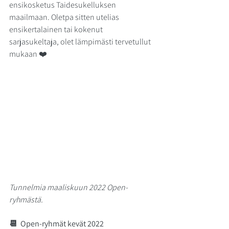
ensikosketus Taidesukelluksen 
maailmaan. Oletpa sitten utelias 
ensikertalainen tai kokenut 
sarjasukeltaja, olet lämpimästi tervetullut 
mukaan ❤️
ARKISTOISTA
Tunnelmia maaliskuun 2022 Open-
ryhmästä.
📆  
Open-ryhmät kevät 2022