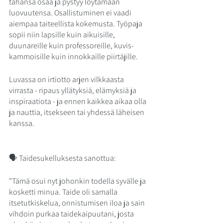
tahansa osaa ja pystyy löytämään 
luovuutensa. Osallistuminen ei vaadi 
aiempaa taiteellista kokemusta. Työpaja 
sopii niin lapsille kuin aikuisille, 
duunareille kuin professoreille, kuvis-
kammoisille kuin innokkaille piirtäjille. 
Luvassa on irtiotto arjen vilkkaasta 
virrasta - ripaus yllätyksiä, elämyksiä ja 
inspiraatiota - ja ennen kaikkea aikaa olla 
ja nauttia, itsekseen tai yhdessä läheisen 
kanssa. 
🗣 
Taidesukelluksesta sanottua:
"Tämä osui nyt johonkin todella syvälle ja 
kosketti minua. Taide oli samalla 
itsetutkiskelua, onnistumisen iloa ja sain 
vihdoin purkaa taidekaipuutani, josta 