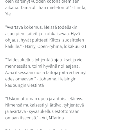
olen kärsinyt vuoden kotona olemisen 
aikana. Tämä oli ihan mieletöntä!" - Linda, 
Yle
"Avartava kokemus. Meissä todellakin 
asuu pieni taiteilija - rohkaisevaa. Hyvä 
ohjaus, hyvät puitteet! Kiitos, suosittelen 
kaikille." - Harry, Open-ryhmä, lokakuu -21
"Taidesukellus tyhjentää ajatukset ja vie 
mennessään. toimi hyvänä nollaajana. 
Avaa itsessään uusia taitoja joita ei tiennyt 
edes omaavan." - Johanna, Helsingin 
kaupungin viestintä
"Uskomattoman upea ja antoisa elämys. 
Nimensä mukaisesti yllättävä, tyhjentävä 
ja avartava - syväsukellus estottomaan 
omaan itseensä." - Ari, MTarina