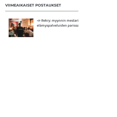
VIIMEAIKAISET POSTAUKSET
📣 Rekry: myynnin mestari
elämyspalveluiden parissa
🎉 Onnea uudet
Taidesukellus®-ohjaajat!
ICF:n akkreditointi
koulutukselle &
Taidesukellus®-työpajalle!