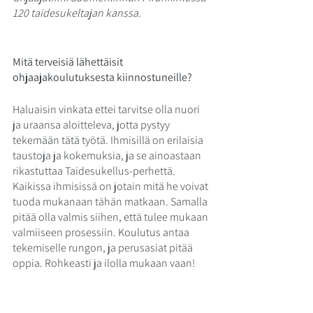
120 taidesukeltajan kanssa. 
Mitä terveisiä lähettäisit 
ohjaajakoulutuksesta kiinnostuneille? 
Haluaisin vinkata ettei tarvitse olla nuori 
ja uraansa aloitteleva, jotta pystyy 
tekemään tätä työtä. Ihmisillä on erilaisia 
taustoja ja kokemuksia, ja se ainoastaan 
rikastuttaa Taidesukellus-perhettä. 
Kaikissa ihmisissä on jotain mitä he voivat 
tuoda mukanaan tähän matkaan. Samalla 
pitää olla valmis siihen, että tulee mukaan 
valmiiseen prosessiin. Koulutus antaa 
tekemiselle rungon, ja perusasiat pitää 
oppia. Rohkeasti ja ilolla mukaan vaan! 