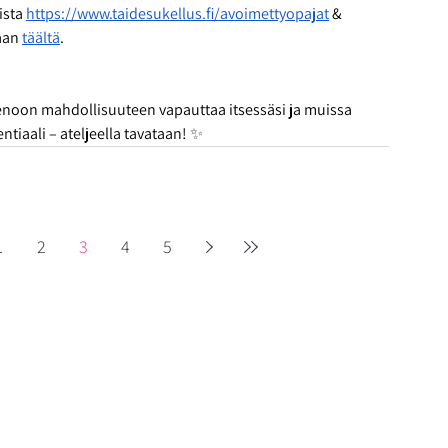
ista 
https://www.taidesukellus.fi/avoimettyopajat
 & 
aan 
täältä
.
enoon mahdollisuuteen vapauttaa itsessäsi ja muissa 
tiaali – ateljeella tavataan! 
✨ 
1
2
3
4
5