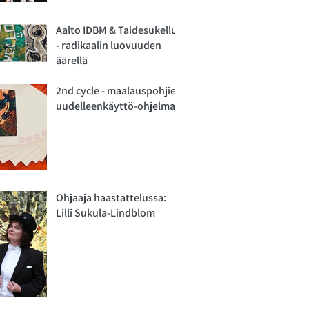
Aalto IDBM & Taidesukellus
- radikaalin luovuuden
äärellä
2nd cycle - maalauspohjien
uudelleenkäyttö-ohjelma
Ohjaaja haastattelussa:
Lilli Sukula-Lindblom