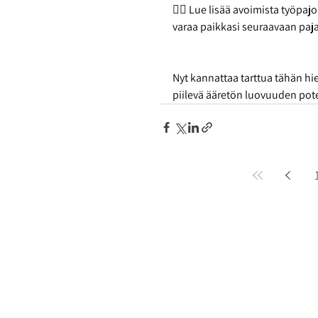
👉🏼 Lue lisää avoimista työpajo
varaa paikkasi seuraavaan paj
Nyt kannattaa tarttua tähän hi
piilevä ääretön luovuuden poten