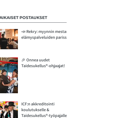
EAIKAISET POSTAUKSET
📣 Rekry: myynnin mestari
elämyspalveluiden parissa
🎉 Onnea uudet
Taidesukellus®-ohjaajat!
ICF:n akkreditointi
koulutukselle &
Taidesukellus®-työpajalle!