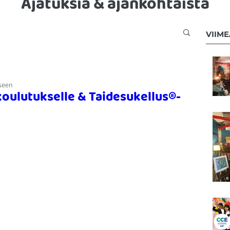
Ajatuksia & ajankohtaista
VIIM
iseen
 koulutukselle & Taidesukellus®-