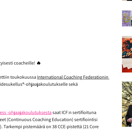
ityisesti coacheille! 🔥
ttiin toukokuussa 
International Coaching Federationin 
Taidesukellus®-ohjaajakoulutukselle sekä 
ess -ohjaajakoulutuksesta
 saat ICF:n sertifioituna 
eet (Continuous Coaching Education) sertifiointisi 
t). Tarkempi pistemäärä on 38 CCE-pistettä (21 Core 