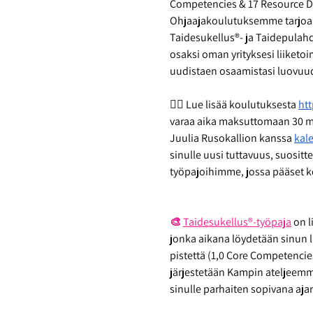
Competencies & 17 Resource D
Ohjaajakoulutuksemme tarjoaa
Taidesukellus®- ja Taidepula
osaksi oman yrityksesi liiketo
uudistaen osaamistasi luovuud
👉🏼 Lue lisää koulutuksesta 
htt
varaa aika maksuttomaan 30 mi
Juulia Rusokallion kanssa 
kal
sinulle uusi tuttavuus, suosit
työpajoihimme, jossa pääset k
🎨 
Taidesukellus®-työpaja
on l
jonka aikana löydetään sinun l
pistettä (1,0 Core Competenci
järjestetään Kampin ateljeemme
sinulle parhaiten sopivana aj