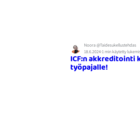
Noora @Taidesukellustehdas
18.6.2024
1 min käytetty lukem
ICF:n akkreditointi
työpajalle!