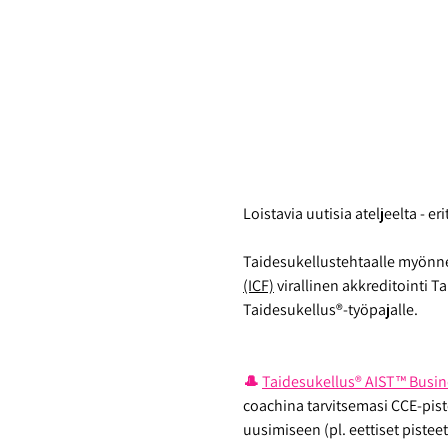
Loistavia uutisia ateljeelta - er
Taidesukellustehtaalle myönne
(ICF)
 virallinen akkreditointi 
Taidesukellus®-työpajalle. 
🎩 
Taidesukellus® AIST™ Busin
coachina tarvitsemasi CCE-pist
uusimiseen (pl. eettiset pistee