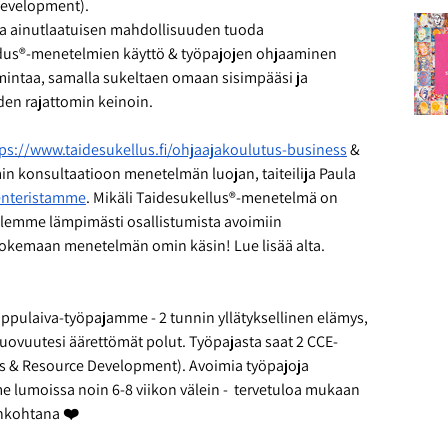
evelopment). 
 ainutlaatuisen mahdollisuuden tuoda 
hdus®-menetelmien käyttö & työpajojen ohjaaminen 
imintaa, samalla sukeltaen omaan sisimpääsi ja 
en rajattomin keinoin.
ps://www.taidesukellus.fi/ohjaajakoulutus-business
 & 
n konsultaatioon menetelmän luojan, taiteilija Paula 
enteristamme
. Mikäli Taidesukellus®-menetelmä on 
telemme lämpimästi osallistumista avoimiin 
okemaan menetelmän omin käsin! Lue lisää alta. 
ippulaiva-työpajamme - 2 tunnin yllätyksellinen elämys, 
uovuutesi äärettömät polut. Työpajasta saat 2 CCE-
es & Resource Development). Avoimia työpajoja 
 lumoissa noin 6-8 viikon välein -  tervetuloa mukaan 
ankohtana ❤️